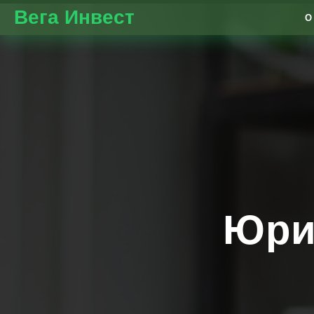
Вега Инвест
О
Юри