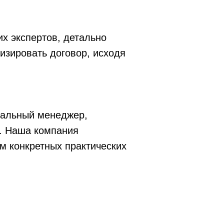
их экспертов, детально
изировать договор, исходя
нальный менеджер,
м. Наша компания
м конкретных практических
нтоориентированность,
олучить максимальное