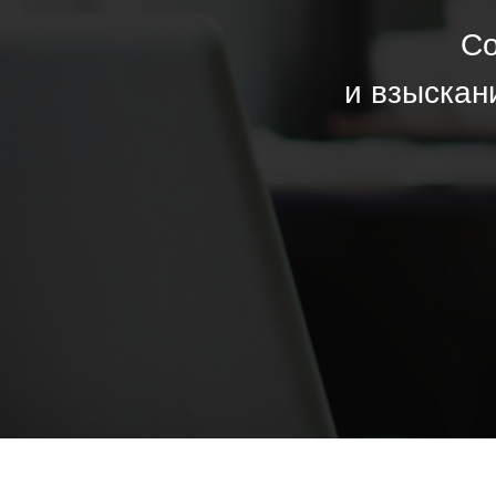
Со
и взыскан