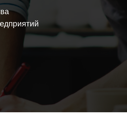
тва
редприятий