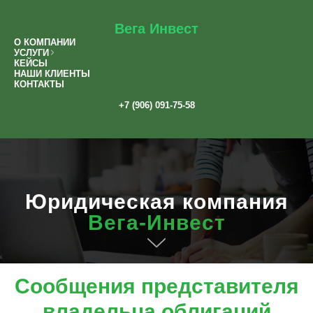
Вега Инвест
О КОМПАНИИ
УСЛУГИ
КЕЙСЫ
НАШИ КЛИЕНТЫ
КОНТАКТЫ
+7 (906) 091-75-58
Юридическая компания
Вега-Инвест
Сопровождение процедур банкротства
Сообщения представителя
и взыскание дебиторской задолженности предприятий
владельца облигаций